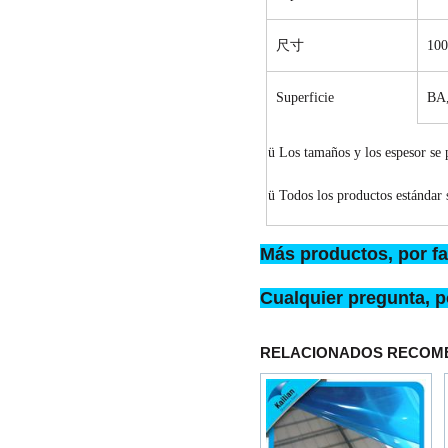
尺寸
10
Superficie
BA
ü
Los tamaños y los espesor se 
ü
Todos los productos estándar s
Más productos, por fa
Cualquier pregunta, p
RELACIONADOS RECOM