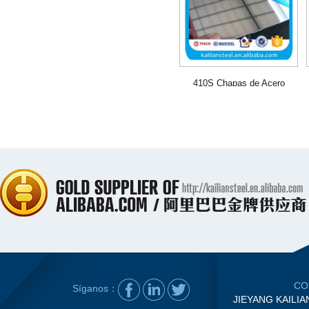
410S Chapas de Acero
Inoxidable
CO
Síganos：
JIEYANG KAILIA