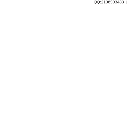
QQ:2108593483 | E