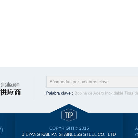
Palabra clave：
Bobina de Acero Inoxidable
Tiras de Ac
COPYRIGHT© 2015
A
JIEYANG KAILIAN STAINLESS STEEL CO., LTD
G