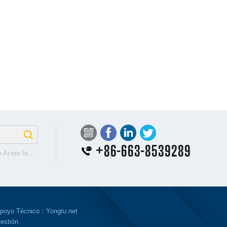
+
-
-
ero Inoxidable
Chapas de Acero Inoxidable
Círculos de Acero Inoxidable
poyo Técnico：Yongtu.net
estión