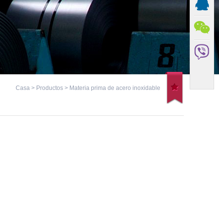
Casa
>
Productos
> Materia prima de acero inoxidable