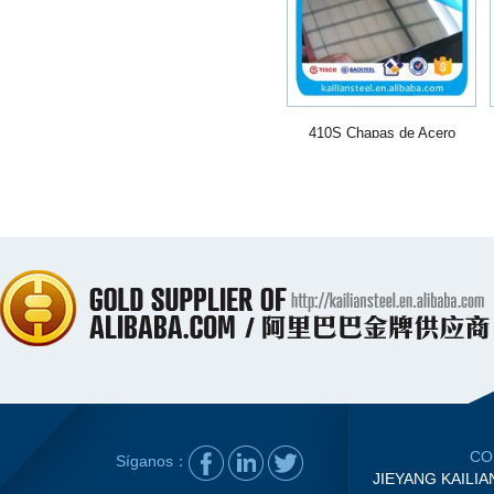
410S Chapas de Acero
Inoxidable
CO
Síganos：
JIEYANG KAILIA