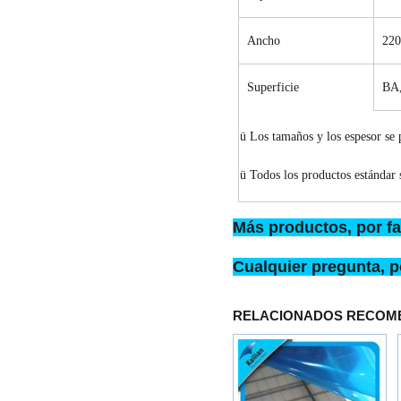
Ancho
22
Superficie
BA
ü
Los tamaños y los espesor se 
ü
Todos los productos estándar s
Más productos, por fa
Cualquier pregunta, p
RELACIONADOS RECOM