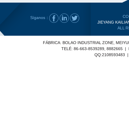
CO
Síganos：
JIEYANG KAILIA
ALL 
FÁBRICA: BOLAO INDUSTRIAL ZONE, MEIY
TELÉ: 86-663-8539289, 8882665 |
QQ:2108593483 | E