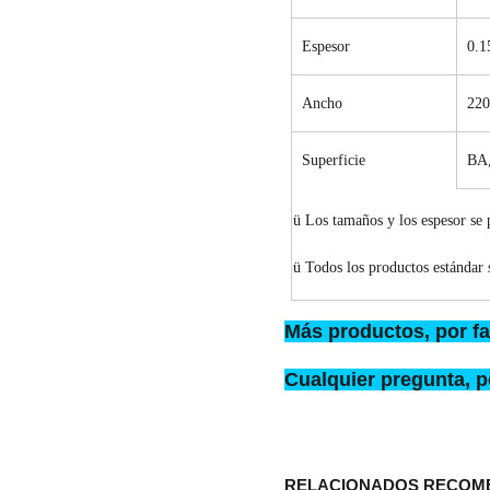
Espesor
0.1
Ancho
22
Superficie
BA
ü
Los tamaños y los espesor se 
ü
Todos los productos estándar s
Más productos, por fa
Cualquier pregunta, p
RELACIONADOS RECOM