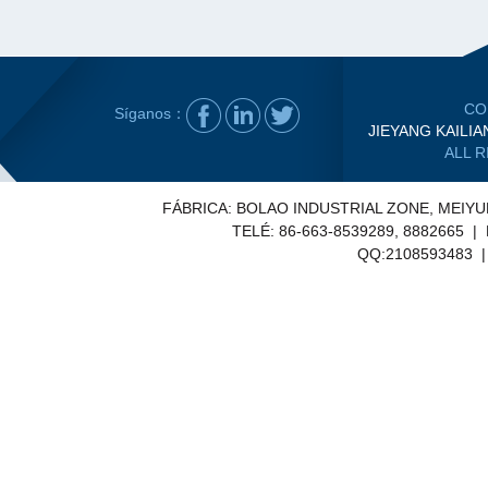
CO
Síganos：
JIEYANG KAILIA
ALL 
FÁBRICA: BOLAO INDUSTRIAL ZONE, MEIY
TELÉ: 86-663-8539289, 8882665 |
QQ:2108593483 | E