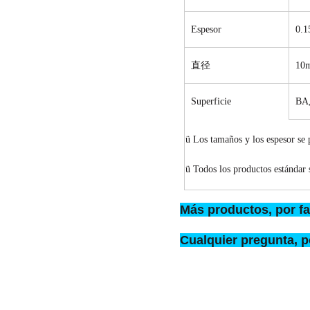
Espesor
0.1
直径
10
Superficie
BA
ü
Los tamaños y los espesor se 
ü
Todos los productos estándar s
Más productos, por fa
Cualquier pregunta, p