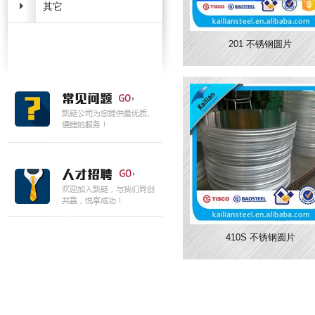
其它
201 不锈钢圆片
410S 不锈钢圆片