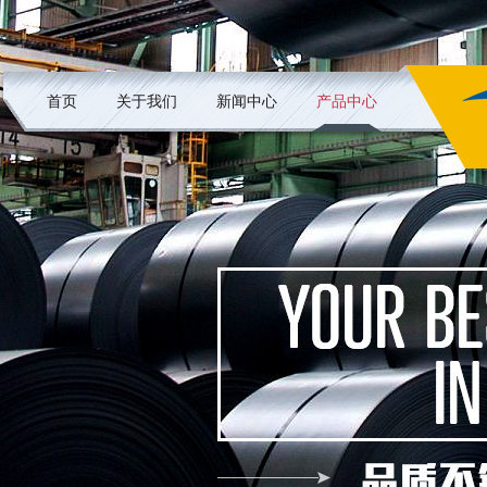
首页
关于我们
新闻中心
产品中心